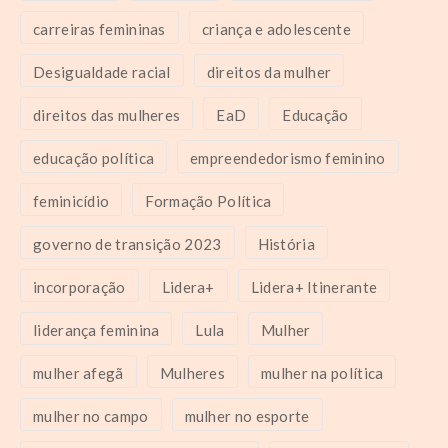
carreiras femininas
criança e adolescente
Desigualdade racial
direitos da mulher
direitos das mulheres
EaD
Educação
educação política
empreendedorismo feminino
feminicídio
Formação Política
governo de transição 2023
História
incorporação
Lidera+
Lidera+ Itinerante
liderança feminina
Lula
Mulher
mulher afegã
Mulheres
mulher na política
mulher no campo
mulher no esporte