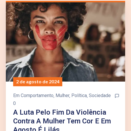
2 de agosto de 2024
Em
Comportamento
‚
Mulher
‚
Política
‚
Sociedade
0
A Luta Pelo Fim Da Violência
Contra A Mulher Tem Cor E Em
Agosto É Lilás