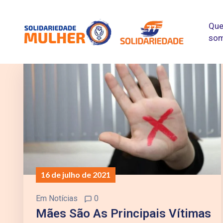
Qu
so
16 de julho de 2021
Em
Notícias
0
Mães São As Principais Vítimas