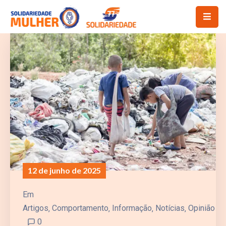
12 de junho de 2025
Em
Artigos
‚
Comportamento
‚
Informação
‚
Notícias
‚
Opinião
0