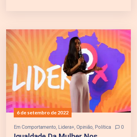
6 de setembro de 2022
Em
Comportamento
‚
Lidera+
‚
Opinião
‚
Política
0
Igualdade Da Mulher Nos