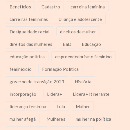
Benefícios
Cadastro
carreira feminina
carreiras femininas
criança e adolescente
Desigualdade racial
direitos da mulher
direitos das mulheres
EaD
Educação
educação política
empreendedorismo feminino
feminicídio
Formação Política
governo de transição 2023
História
incorporação
Lidera+
Lidera+ Itinerante
liderança feminina
Lula
Mulher
mulher afegã
Mulheres
mulher na política