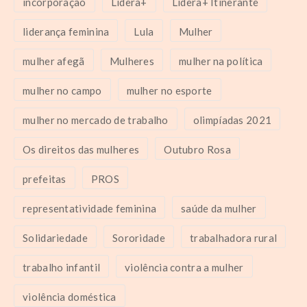
incorporação
Lidera+
Lidera+ Itinerante
liderança feminina
Lula
Mulher
mulher afegã
Mulheres
mulher na política
mulher no campo
mulher no esporte
mulher no mercado de trabalho
olimpíadas 2021
Os direitos das mulheres
Outubro Rosa
prefeitas
PROS
representatividade feminina
saúde da mulher
Solidariedade
Sororidade
trabalhadora rural
trabalho infantil
violência contra a mulher
violência doméstica