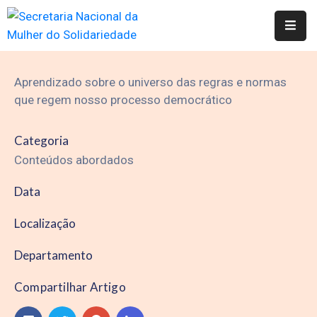
Quem
somos
Aprendizado sobre o universo das regras e normas
que regem nosso processo democrático
Solidariedade
Mulher
Categoria
em
Conteúdos abordados
Ação
Data
Fique
por
Localização
dentro
Departamento
Contato
Compartilhar Artigo